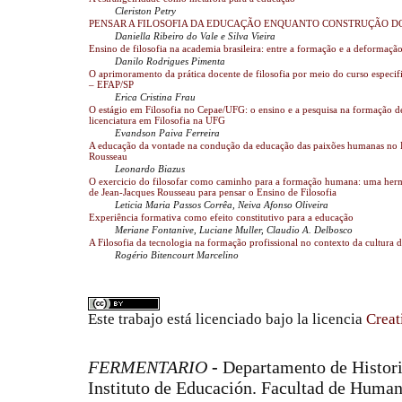
Cleriston Petry
PENSAR A FILOSOFIA DA EDUCAÇÃO ENQUANTO CONSTRUÇÃO 
Daniella Ribeiro do Vale e Silva Vieira
Ensino de filosofia na academia brasileira: entre a formação e a deformaçã
Danilo Rodrigues Pimenta
O aprimoramento da prática docente de filosofia por meio do curso especi
– EFAP/SP
Erica Cristina Frau
O estágio em Filosofia no Cepae/UFG: o ensino e a pesquisa na formação d
licenciatura em Filosofia na UFG
Evandson Paiva Ferreira
A educação da vontade na condução da educação das paixões humanas no 
Rousseau
Leonardo Biazus
O exercicio do filosofar como caminho para a formação humana: uma her
de Jean-Jacques Rousseau para pensar o Ensino de Filosofia
Leticia Maria Passos Corrêa, Neiva Afonso Oliveira
Experiência formativa como efeito constitutivo para a educação
Meriane Fontanive, Luciane Muller, Claudio A. Delbosco
A Filosofia da tecnologia na formação profissional no contexto da cultura d
Rogério Bitencourt Marcelino
Este trabajo está licenciado bajo la licencia
Creat
FERMENTARIO
-
Departamento de Historia
Instituto de Educación. Facultad de Human